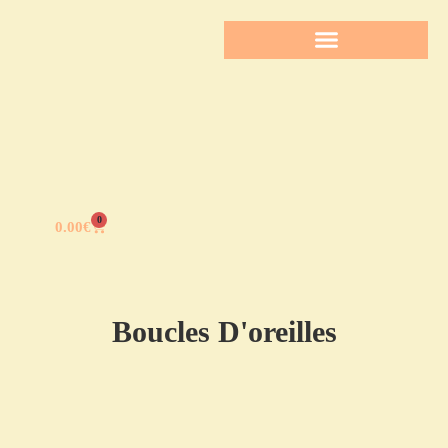
0
0.00
€
Boucles D'oreilles