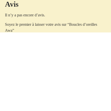
Avis
Il n’y a pas encore d’avis.
Soyez le premier à laisser votre avis sur “Boucles d’oreilles
Awa”
Votre adresse e-mail ne sera pas publiée.
Les champs
obligatoires sont indiqués avec
*
Votre note
*
Votre avis
*
Nom
*