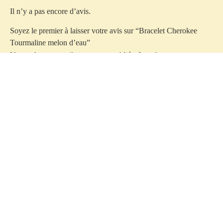
Il n’y a pas encore d’avis.
Soyez le premier à laisser votre avis sur “Bracelet Cherokee
Tourmaline melon d’eau”
Votre adresse e-mail ne sera pas publiée.
Les champs
obligatoires sont indiqués avec
*
Votre note
*
Votre avis
*
Nom
*
E-mail
*