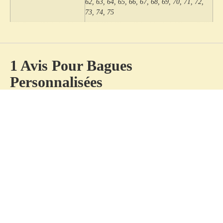
62, 63, 64, 65, 66, 67, 68, 69, 70, 71, 72,
73, 74, 75
1 Avis Pour
Bagues
Personnalisées
Fanny
–
novembre 3, 2023
Note
5
sur 5
Travail minutieux, Julie est à l’écoute. Elle a
su créer la bague qui me correspond et qui
ne me quitte jamais. Je n’hésiterai pas à
m’offrir une autre de ses créations, je
recommande vivement.
Ajouter un Avis
Votre adresse e-mail ne sera pas publiée.
Les champs