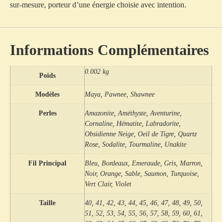
sur-mesure
, porteur d’une énergie choisie avec intention.
Informations Complémentaires
0.002 kg
Poids
Modèles
Maya, Pawnee, Shawnee
Perles
Amazonite, Améthyste, Aventurine,
Cornaline, Hématite, Labradorite,
Obsidienne Neige, Oeil de Tigre, Quartz
Rose, Sodalite, Tourmaline, Unakite
Fil Principal
Bleu, Bordeaux, Emeraude, Gris, Marron,
Noir, Orange, Sable, Saumon, Turquoise,
Vert Clair, Violet
Taille
40, 41, 42, 43, 44, 45, 46, 47, 48, 49, 50,
51, 52, 53, 54, 55, 56, 57, 58, 59, 60, 61,