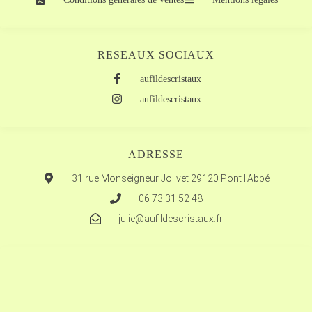
RESEAUX SOCIAUX
aufildescristaux
aufildescristaux
ADRESSE
31 rue Monseigneur Jolivet 29120 Pont l'Abbé
06 73 31 52 48
julie@aufildescristaux.fr