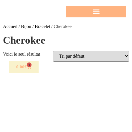
Accueil
/
Bijou
/
Bracelet
/ Cherokee
Cherokee
Voici le seul résultat
0
0.00
€