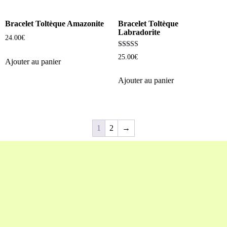
Bracelet Toltèque Amazonite
Bracelet Toltèque
Labradorite
24.00
€
Note
25.00
€
5.00
Ajouter au panier
sur 5
Ajouter au panier
1
2
→