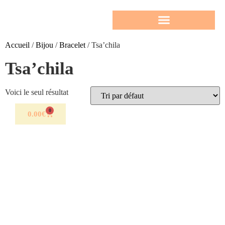
Accueil
/
Bijou
/
Bracelet
/ Tsa’chila
Tsa’chila
Voici le seul résultat
0
0.00
€